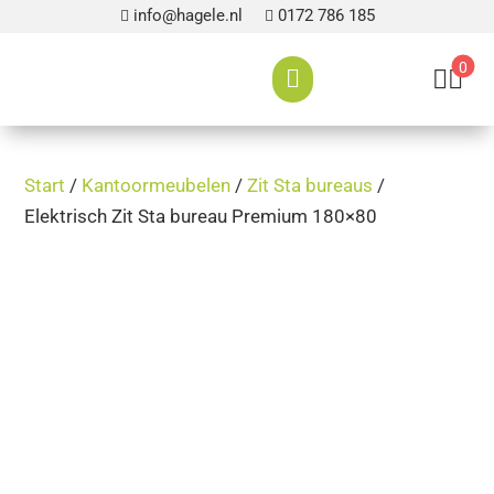
info@hagele.nl
0172 786 185


0



Start
/
Kantoormeubelen
/
Zit Sta bureaus
/
Elektrisch Zit Sta bureau Premium 180×80