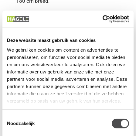
180 cm breed.
Product omschrijving van een
Elektrisch zit sta bureau Premium
180x80
Hoogte verstelbaar 65-130cm (drietraps
Deze website maakt gebruik van cookies
met 2 motoren)
We gebruiken cookies om content en advertenties te
Dynamische belasting tot 120 kg
personaliseren, om functies voor social media te bieden
Softstart + stop
en om ons websiteverkeer te analyseren. Ook delen we
Control box en display ineen (16 x 9 x 4
informatie over uw gebruik van onze site met onze
cm)
partners voor social media, adverteren en analyse. Deze
Display LCD hoge resolutie
partners kunnen deze gegevens combineren met andere
informatie die u aan ze heeft verstrekt of die ze hebben
Display 8 programmeerbare hoogtes
verzameld op basis van uw gebruik van hun services.
Display voorzien van kinderslot
Display met timerfunctie
Display met Licht effect in diverse kleuren
Toestemmingsselectie
Noodzakelijk
Display voorzien van 9 talen
Display voorzien van 1 x USB-A en 1 x USB-