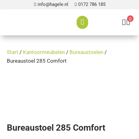
info@hagele.nl
0172 786 185


0



Start
/
Kantoormeubelen
/
Bureaustoelen
/
Bureaustoel 285 Comfort
Bureaustoel 285 Comfort