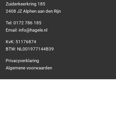
Zuiderkeerkring 185
2408 JZ Alphen aan den Rijn
Tel:
0172 786 185
Email:
info@hagele.nl
KvK: 51176874
BTW: NL001977144B39
Privacyverklaring
Algemene voorwaarden
© Hagele. Alle rechten voorbehouden.
Webshop door:
DKGS Agency
– SEO:
Brand Improve