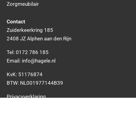
Zorgmeubilair
Contact
Zuiderkeerkring 185
2408 JZ Alphen aan den Rijn
Tel:
0172 786 185
Email:
info@hagele.nl
KvK: 51176874
BTW: NL001977144B39
Privacyverklaring
Algemene voorwaarden
© Hagele. Alle rechten voorbehouden.