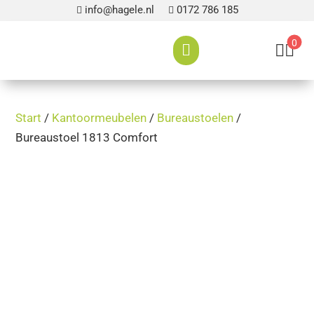
info@hagele.nl
0172 786 185


0



Start
/
Kantoormeubelen
/
Bureaustoelen
/
Bureaustoel 1813 Comfort