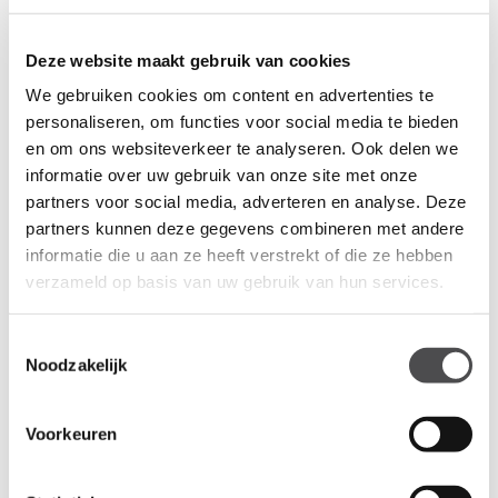
gebruik maken van het synchroon
mechaniek. De beweging zorgt voor optimale
Deze website maakt gebruik van cookies
ondersteuning in elke positie, waardoor
We gebruiken cookies om content en advertenties te
synchroon mechaniek perfect is voor
personaliseren, om functies voor social media te bieden
en om ons websiteverkeer te analyseren. Ook delen we
langdurig werken.
informatie over uw gebruik van onze site met onze
Het comfort van de bureaustoel 1813
partners voor social media, adverteren en analyse. Deze
Comfort
partners kunnen deze gegevens combineren met andere
informatie die u aan ze heeft verstrekt of die ze hebben
De voorgevormde zitting is stevig en toch
verzameld op basis van uw gebruik van hun services.
zorgt het schuim ervoor dat het niet hard
aanvoelt. De gestoffeerde bureaustoel
Toestemmingsselectie
rugleuning zorgt ervoor dat hij naadloos op
Noodzakelijk
uw rug aansluit, met voldoende
ondersteuning en enorm veel comfort.
Voorkeuren
De bureaustoel instellingen