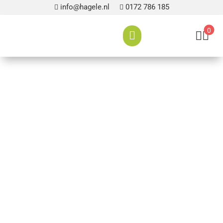
info@hagele.nl
0172 786 185


0


